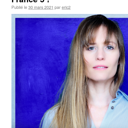
la
Publié le
30 mars 2021
par
eric2
vraie
vie
?