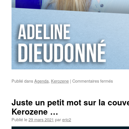
Publié dans
Agenda
,
Kerozene
|
Commentaires fermés
sur
Dans
La
Grande
Juste un petit mot sur la couv
Librairie
Kerozene …
ce
mercredi
Publié le
29 mars 2021
par
eric2
soir
sur