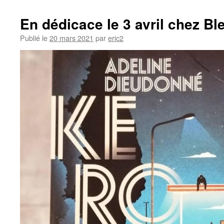
en
ligne
En dédicace le 3 avril chez Bl
le
6
Publié le
20 mars 2021
par
eric2
avril
chez
Chemina