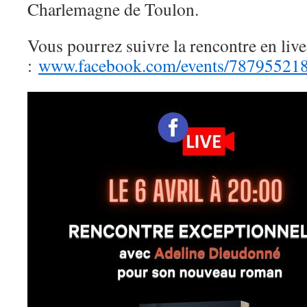
Charlemagne de Toulon.
…
Vous pourrez suivre la rencontre en liv
:
www.facebook.com/events/78795521