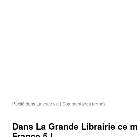
Publié dans
La vraie vie
|
Commentaires fermés
sur
Que
s’est-
il
Dans La Grande Librairie ce m
passé
France 5 !
depuis