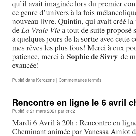
qu’il avait imaginée lors du premier con
ce genre d’univers à la fois mélancoliq
nouveau livre. Quintin, qui avait créé l
de
La Vraie Vie
a tout de suite proposé 
à quelques jours de la sortie avec cette
mes rêves les plus fous! Merci à eux pour
Sophie de Sivry
patience, merci à
de m’
exaucée!
Publié dans
Kerozene
|
Commentaires fermés
sur
Juste
un
petit
Rencontre en ligne le 6 avril
mot
sur
Publié le
21 mars 2021
par
eric2
la
Mardi 6 Avril à 20h : Rencontre en ligne 
couverture
de
Cheminant animée par Vanessa Amiot de 
Kerozene