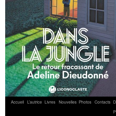
Accueil
L’autrice
Livres
Nouvelles
Photos
Contacts
D
Aller
P
au