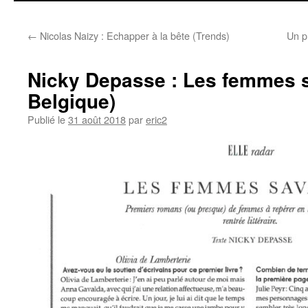
contenu
←
Nicolas Naizy : Echapper à la bête (Trends)
Un p
Nicky Depasse : Les femmes 
Belgique)
Publié le
31 août 2018
par
eric2