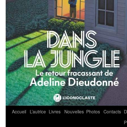
Accueil
L’autrice
Livres
Nouvelles
Photos
Contacts
D
Aller
P
au